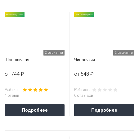
РЕКОМЕНДУЕМ
РЕКОМЕНДУЕМ
2 варианта
2 варианта
Шашлычная
Чивапчичи
от 744 ₽
от 548 ₽
Рейтинг:
Рейтинг:
1 отзыв
0 отзывов
Подробнее
Подробнее