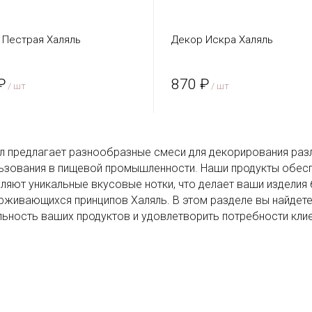
 Пестрая Халяль
Декор Искра Халяль
₽
870 ₽
/ шт
/ шт
л предлагает разнообразные смеси для декорирования разл
ьзования в пищевой промышленности. Наши продукты обес
ляют уникальные вкусовые нотки, что делает ваши изделия 
рживающихся принципов Халяль. В этом разделе вы найдете
льность ваших продуктов и удовлетворить потребности кли