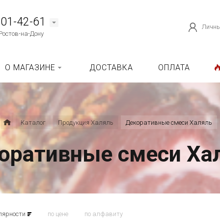
101-42-61
Личны
Ростов-на-Дону
О МАГАЗИНЕ
ДОСТАВКА
ОПЛАТА
Каталог
Продукция Халяль
Декоративные смеси Халяль
оративные смеси Ха
лярности
по цене
по алфавиту