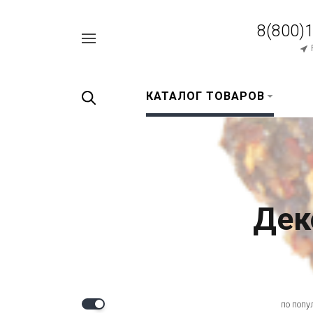
8(800)
Например,
перец
Найти
везде
черный
КАТАЛОГ ТОВАРОВ
Дек
по попу