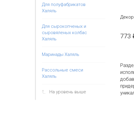
Для полуфабрикатов
Халяль
Декор
Для сырокопченых и
сыровяленых колбас
773 
Халяль
Маринады Халяль
Разде
Рассольные смеси
испол
Халяль
добав
приде
На уровень выше
уника