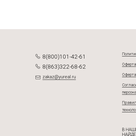
Полити
8(800)101-42-61
Оферта
8(863)322-68-62
Оферта
zakaz@yureal.ru
Согласи
персон
Правил
техноло
В НАШ
НАЙДЕ