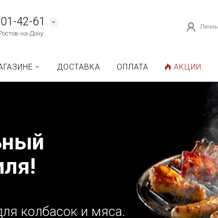
101-42-61
Личны
Ростов-на-Дону
АГАЗИНЕ
ДОСТАВКА
ОПЛАТА
АКЦИИ
ьный
иля!
ля колбасок и мяса.