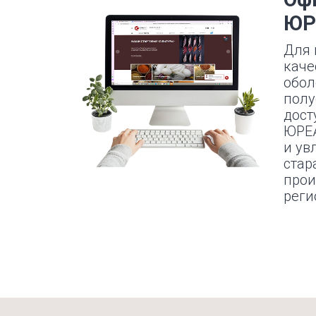
ЮР
Для 
каче
обол
полу
дост
ЮРЕА
и ув
стар
прои
реги