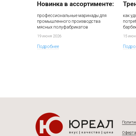
Новинка в ассортименте:
Тре
профессиональные маринады для
как у
промышленного производства
потреб
мясных полуфабрикатов
барбек
19 июня 2026
15 июн
Подробнее
Подро
Полити
Оферта