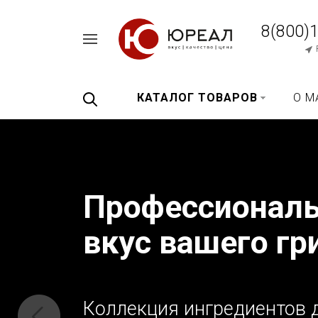
8(800)
Например,
перец
Найти
везде
черный
КАТАЛОГ ТОВАРОВ
О М
Профессионал
вкус вашего гр
Коллекция ингредиентов д