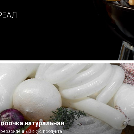
РЕАЛ.
олочка натуральная
ревзойдённый вкус продукта