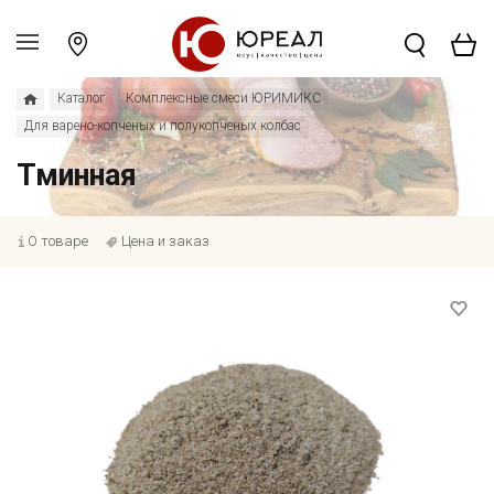
Каталог
Комплексные смеси ЮРИМИКС
Для варено-копченых и полукопченых колбас
Тминная
О товаре
Цена и заказ