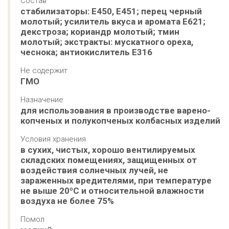
Состав
стабилизаторы: Е450, E451; перец черный 
молотый; усилитель вкуса и аромата Е621; 
декстроза; кориандр молотый; тмин 
молотый; экстракты: мускатного ореха, 
чеснока; антиокислитель Е316
Не содержит
ГМО
Назначение
для использования в производстве варено-
копченых и полукопченых колбасных изделий
Условия хранения
в сухих, чистых, хорошо вентилируемых 
складских помещениях, защищенных от 
воздействия солнечных лучей, не 
зараженных вредителями, при температуре 
не выше 20ºС и относительной влажности 
воздуха не более 75%
Помол