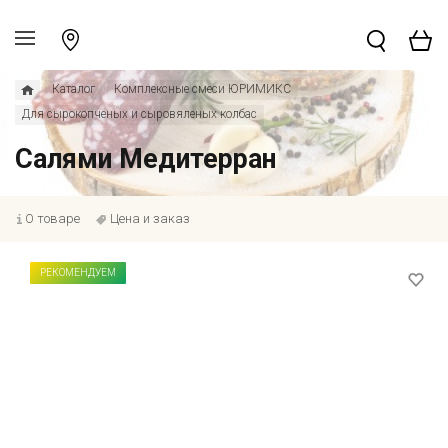
Каталог
Комплексные смеси ЮРИМИКС
Для сырокопченых и сыровяленых колбас
Салями Медитерран
О товаре
Цена и заказ
РЕКОМЕНДУЕМ