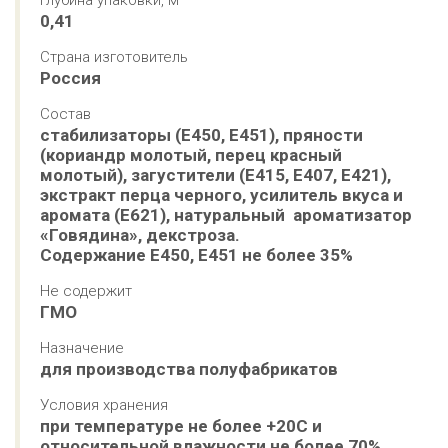
Глубина упаковки, м
0,41
Страна изготовитель
Россия
Состав
стабилизаторы (Е450, Е451), пряности 
(кориандр молотый, перец красный 
молотый), загустители (Е415, Е407, Е421), 
экстракт перца черного, усилитель вкуса и 
аромата (Е621), натуральный  ароматизатор 
«Говядина», декстроза.

Содержание Е450, Е451 не более 35%
Не содержит
ГМО
Назначение
для производства полуфабрикатов
Условия хранения
при температуре не более +20С и 
относительной влажности не более 70%