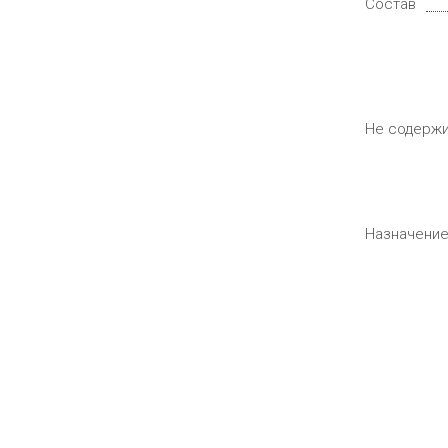
Состав
Не содерж
Назначени