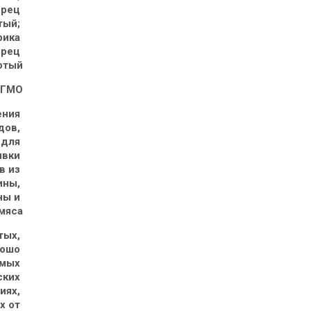
рец 
ый; 
рика 
ерец 
отый
ГМО
ния 
ов, 
для 
ивки 
 из 
ины, 
ны и 
мяса
тых, 
ошо 
мых 
ких 
ях, 
 от 