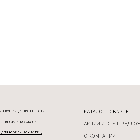
 ₽
 ₽
55 ₽
дробнее
дробнее
одробнее
Подробнее
ка конфиденциальности
КАТАЛОГ ТОВАРОВ
 для физических лиц
АКЦИИ И СПЕЦПРЕДЛО
 для юридических лиц
О КОМПАНИИ