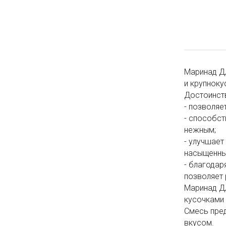
Маринад Д
и крупнок
Достоинст
- позволяе
- способст
нежным;
- улучшает
насыщенны
- благодар
позволяет 
Маринад Дл
кусочками
Смесь пре
вкусом.