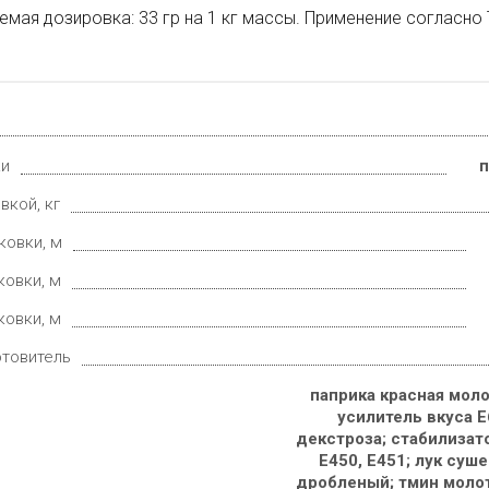
мая дозировка: 33 гр на 1 кг массы. Применение согласно 
ки
п
вкой, кг
ковки, м
ковки, м
ковки, м
отовитель
паприка красная моло
усилитель вкуса Е
декстроза; стабилизат
Е450, Е451; лук суш
дробленый; тмин молот