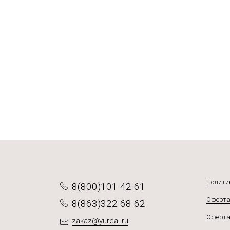
от 434 ₽
от 594
от 566
от 1 1
По
По
П
Полити
8(800)101-42-61
Оферта
8(863)322-68-62
Оферта
zakaz@yureal.ru