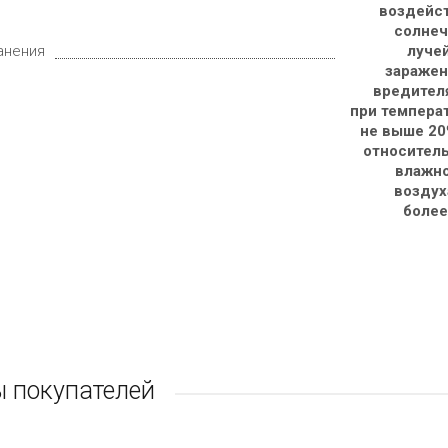
воздейст
солнеч
анения
лучей
заражен
вредителя
при темпера
не выше 20
относитель
влажно
воздух
более
 покупателей