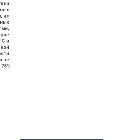
вия 
ных 
, не 
ных 
ми, 
туре 
ºС и 
ной 
сти 
а не 
 75%