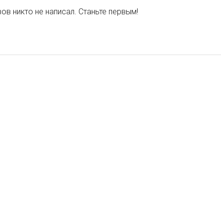
ов никто не написал. Станьте первым!
АЖ
АЖ
2 варианта
2 варианта
2 варианта
Для шашлыка
Мексиканский
Кавказский
Барселона