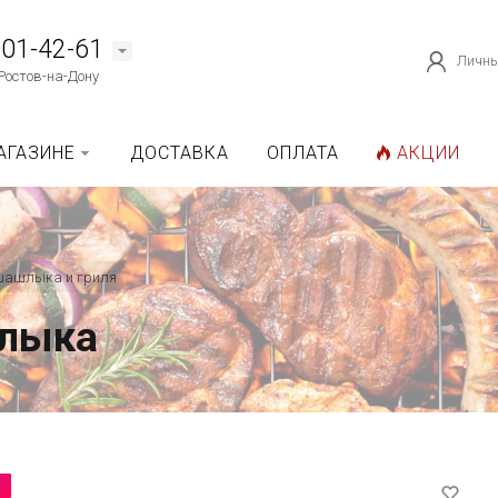
101-42-61
Личны
Ростов-на-Дону
АГАЗИНЕ
ДОСТАВКА
ОПЛАТА
АКЦИИ
шашлыка и гриля
лыка