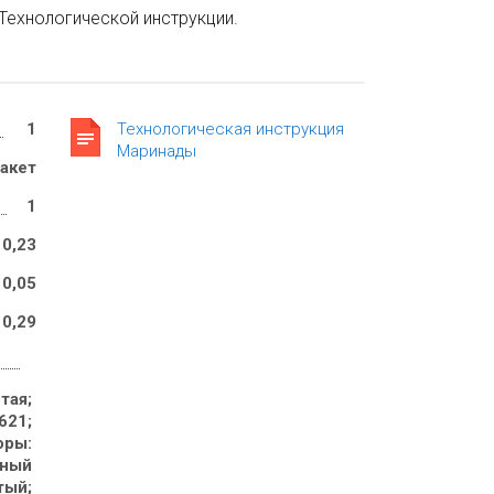
Технологической инструкции.
1
Технологическая инструкция
Маринады
акет
1
0,23
0,05
0,29
тая; 
621; 
оры: 
еный 
ый; 