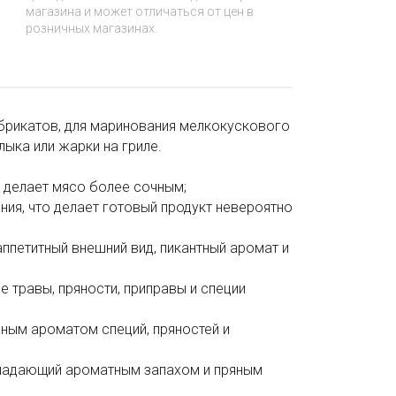
магазина и может отличаться от цен в
розничных магазинах.
брикатов, для маринования мелкокускового
ыка или жарки на гриле.
о делает мясо более сочным;
ия, что делает готовый продукт невероятно
аппетитный внешний вид, пикантный аромат и
е травы, пряности, приправы и специи
ным ароматом специй, пряностей и
бладающий ароматным запахом и пряным