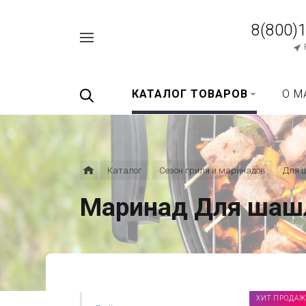
8(800)
Например,
перец
Найти
везде
черный
КАТАЛОГ ТОВАРОВ
О М
Каталог
Сезон гриля и маринадов
Для 
Маринад Для шаш
ХИТ ПРОДАЖ