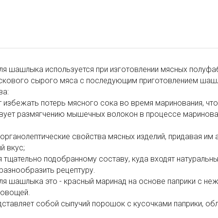
ля шашлыка используется при изготовлении мясных полуфа
ускового сырого мяса с последующим приготовлением шашл
ва:
т избежать потерь мясного сока во время маринования, чт
вует размягчению мышечных волокон в процессе маринован
 органолептические свойства мясных изделий, придавая им 
й вкус;
я тщательно подобранному составу, куда входят натуральны
разнообразить рецептуру.
я шашлыка это - красный маринад на основе паприки с неж
 овощей.
дставляет собой сыпучий порошок с кусочками паприки, о