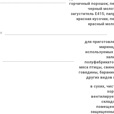
горчичный порошок; пе
черный молот
загуститель Е415; пап
красная кусочки; п
красный мол
ит
для приготовле
маринад
используемых 
зал
е
полуфабрикатов
мяса птицы, свин
говядины, барани
других видов 
в сухих, чис
хор
вентилируе
складс
помещени
защищенных