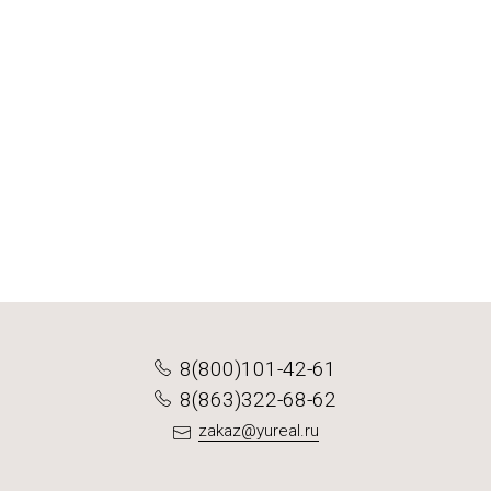
2 варианта
2 варианта
2 варианта
2 варианта
Зюльц
Для пельменей Элитная
Котлеты Экстра
Комплекс
от 950 ₽
от 748 ₽
от 601 ₽
от 597 ₽
Подробнее
Подробнее
Подробнее
Подробнее
8(800)101-42-61
8(863)322-68-62
zakaz@yureal.ru