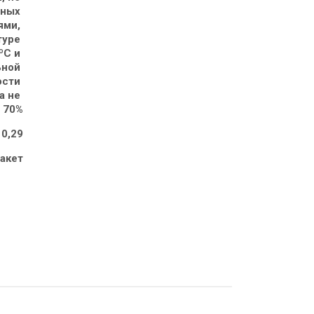
ных 
ми, 
туре 
ºС и 
ной 
сти 
а не 
 70%
 0,29
акет