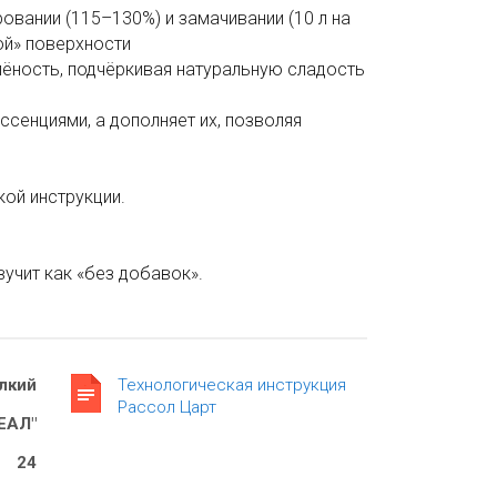
овании (115–130%) и замачивании (10 л на
ой» поверхности
лёность, подчёркивая натуральную сладость
сенциями, а дополняет их, позволяя
кой инструкции.
вучит как «без добавок».
лкий
Технологическая инструкция
Рассол Царт
ЕАЛ"
24