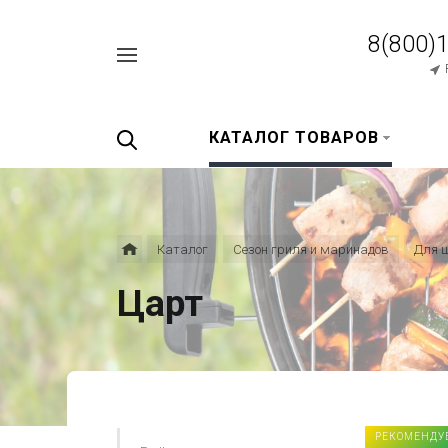
8(800)
Например,
перец
Найти
везде
черный
КАТАЛОГ ТОВАРОВ
Каталог
Сезон гриля и маринадов
Для 
Царт
РЕКОМЕНДУ