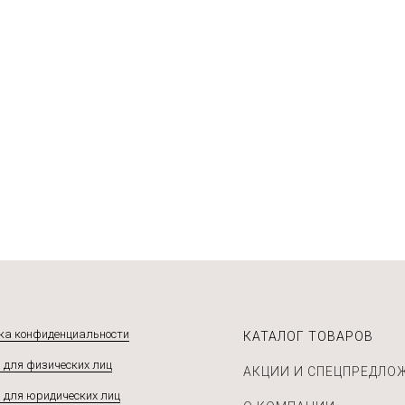
ивочный с чесноком и зеленью
аб
Венгерский
ая
 ₽
 ₽
 ₽
бнее
бнее
дробнее
Подробнее
ка конфиденциальности
КАТАЛОГ ТОВАРОВ
 для физических лиц
АКЦИИ И СПЕЦПРЕДЛО
 для юридических лиц