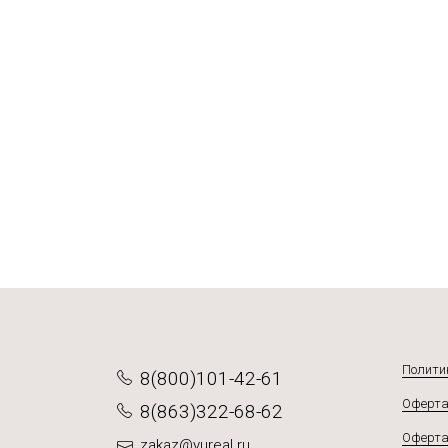
Маринад Сл
Люля-кеб
Маринад 
Шашлычн
от 598 ₽
от 671
от 548
от 744
Подро
Подро
По
Полити
8(800)101-42-61
Оферта
8(863)322-68-62
Оферта
zakaz@yureal.ru