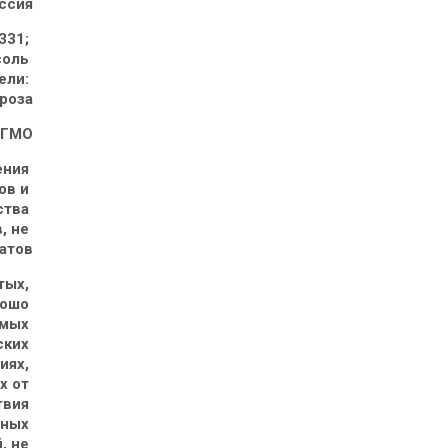
ссия
331; 
соль 
ели: 
троза
ГМО
ния 
ов и 
тва 
, не 
атов
тых, 
ошо 
мых 
ких 
ях, 
 от 
вия 
ных 
, не 