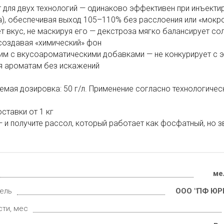
 для двух технологий — одинаково эффективен при инъектир
а), обеспечивая выход 105–110% без расслоения или «мокр
т вкус, не маскируя его — декстроза мягко балансирует со
 создавая «химический» фон
м с вкусоароматическими добавками — не конкурирует с эс
я ароматам без искажений
мая дозировка: 50 г/л. Применение согласно технологичес
ставки от 1 кг
 и получите рассол, который работает как фосфатный, но з
ме
ель
ООО "ПФ ЮР
сти, мес