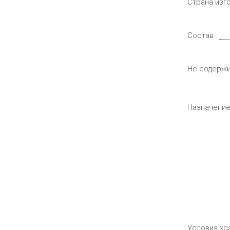
Страна изг
Состав
Не содерж
Назначени
Условия хр