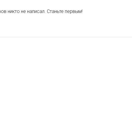
ов никто не написал. Станьте первым!
ЕМ
ДУЕМ
ДУЕМ
арианта
арианта
2 варианта