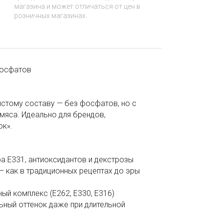
магазина и может отличаться от цен в
розничных магазинах.
фосфатов
истому составу — без фосфатов, но с
мяса. Идеально для брендов,
ок».
а Е331, антиоксидантов и декстрозы
 — как в традиционных рецептах до эры
ый комплекс (Е262, Е330, Е316)
ьный оттенок даже при длительной