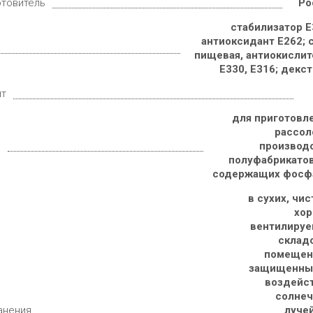
отовитель
Ро
стабилизатор Е
антиоксидант Е262; 
пищевая, антиокислит
Е330, Е316; декс
ит
для приготовле
рассол
е
производс
полуфабрикатов
содержащих фосф
в сухих, чис
хор
вентилируе
складс
помещени
защищенных
воздейст
солнеч
анения
лучей