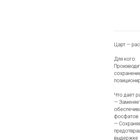
Царт — рас
Для кого:
Производит
сохранение
позиционир
Что даёт р
— Заменяет
обеспечива
фосфатов
— Сохраняе
предотвращ
выдержке