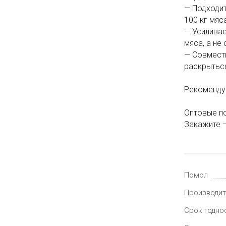
— Подходит
100 кг мяс
— Усиливае
мяса, а не
— Совмести
раскрытьс
Рекомендуе
Оптовые по
Закажите —
Помол
Производит
Срок годно