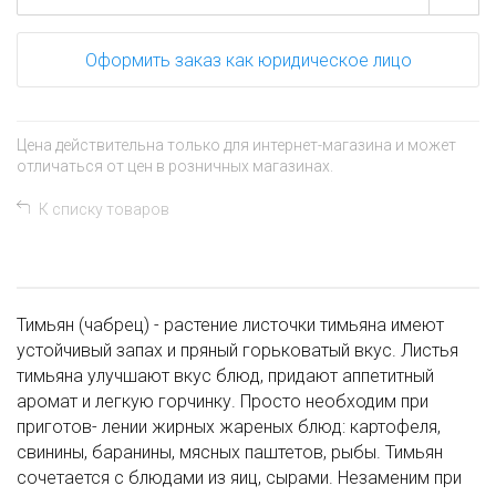
Оформить заказ как юридическое лицо
Цена действительна только для интернет-магазина и может
отличаться от цен в розничных магазинах.
К списку товаров
Тимьян (чабрец) - растение листочки тимьяна имеют
устойчивый запах и пряный горьковатый вкус. Листья
тимьяна улучшают вкус блюд, придают аппетитный
аромат и легкую горчинку. Просто необходим при
приготов- лении жирных жареных блюд: картофеля,
свинины, баранины, мясных паштетов, рыбы. Тимьян
сочетается с блюдами из яиц, сырами. Незаменим при