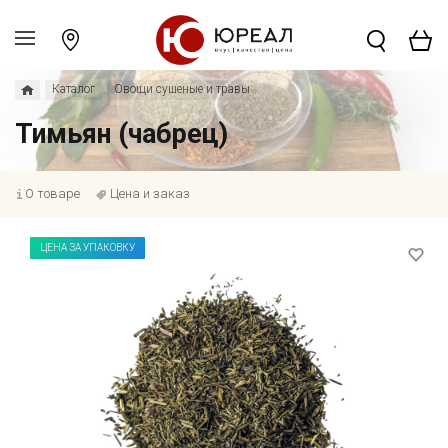
Каталог
Овощи сушеные и травы
Тимьян (чабрец)
О товаре
Цена и заказ
ЦЕНА ЗА УПАКОВКУ