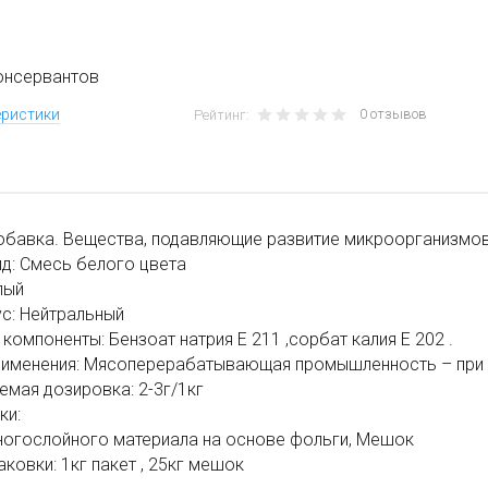
онсервантов
0 отзывов
еристики
Рейтинг:
обавка. Вещества, подавляющие развитие микроорганизмов
д: Смесь белого цвета
лый
ус: Нейтральный
компоненты: Бензоат натрия Е 211 ,сорбат калия Е 202 .
рименения: Мясоперерабатывающая промышленность – при 
мая дозировка: 2-3г/1кг
ки:
ногослойного материала на основе фольги, Мешок
аковки: 1кг пакет , 25кг мешок