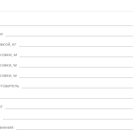
ки
вкой, кг
ковки, м
ковки, м
ковки, м
отовитель
ит
е
анения