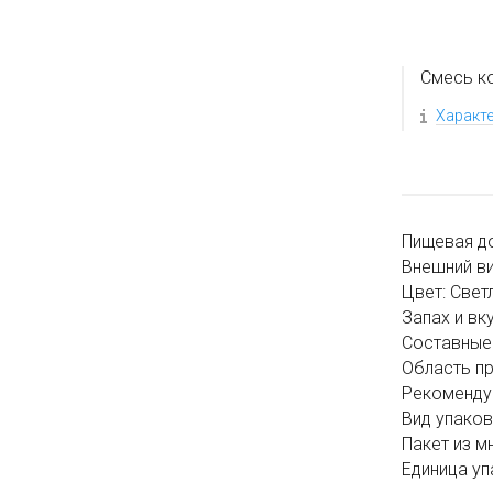
Смесь к
Характ
Пищевая д
Внешний ви
Цвет: Свет
Запах и вк
Составные 
Область п
Рекомендуе
Вид упаков
Пакет из м
Единица уп