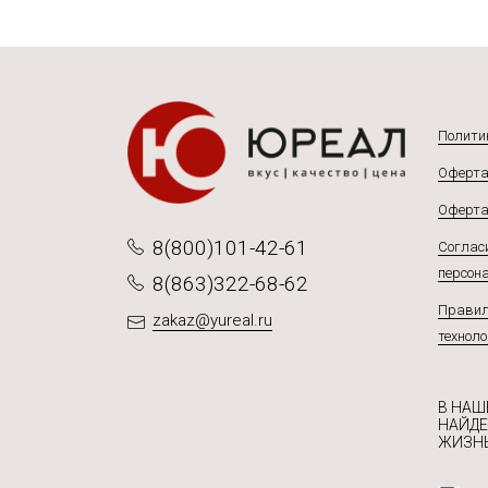
Полити
Оферта
Оферта
8(800)101-42-61
Согласи
персон
8(863)322-68-62
Правил
zakaz@yureal.ru
техноло
В НАШ
НАЙДЕ
ЖИЗНЬ