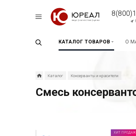
8(800)
Например,
перец
Найти
везде
черный
КАТАЛОГ ТОВАРОВ
О М
Каталог
Консерванты и красители
Смесь консервант
ХИТ ПРОДАЖ