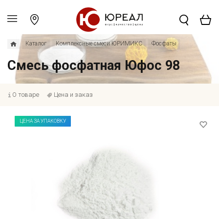
Каталог
Комплексные смеси ЮРИМИКС
Фосфаты
Смесь фосфатная Юфос 98
О товаре
Цена и заказ
ЦЕНА ЗА УПАКОВКУ