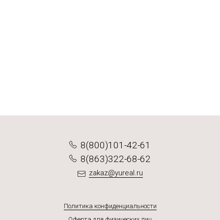
1 вариант
1 вариант
1 вариант
3 варианта
Перец белый молотый высший сорт
Уцхо-сунели
Горчичное семя
Мускатный орех молотый
от 934 ₽
315 ₽
831 ₽
Подробнее
Подробнее
Подробнее
Подробнее
8(800)101-42-61
8(863)322-68-62
zakaz@yureal.ru
Политика конфиденциальности
Оферта для физических лиц