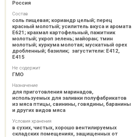
Россия
Состав
соль пищевая; кориандр целый; перец 
красный молотый; усилитель вкуса и аромата 
Е621; крахмал картофельный, пажитник 
молотый; укроп зелень; майоран; тмин 
молотый; куркума молотая; мускатный орех 
дробленный; базилик;  загустители: Е412, 
Е415
Не содержит
ГМО
Назначение
для приготовления маринадов, 
используемых для заливки полуфабрикатов 
из мяса птицы, свинины, говядины, баранины 
и других видов мяса
Условия хранения
в сухих, чистых, хорошо вентилируемых 
складских помещениях, защищенных от 