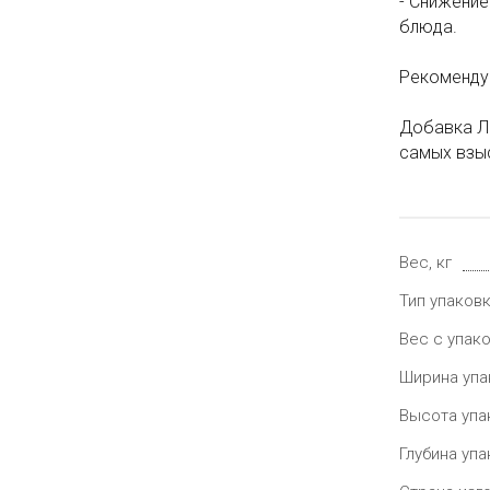
- Снижение
блюда.
Рекомендуе
Добавка Л
самых взыс
Вес, кг
Тип упаков
Вес с упако
Ширина упа
Высота упа
Глубина упа