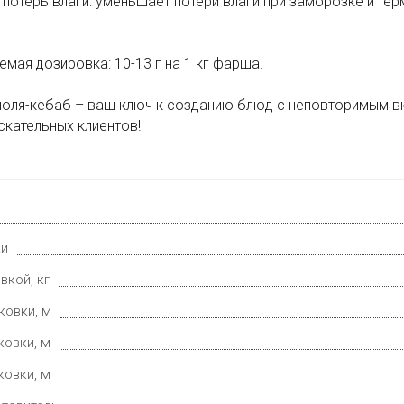
 потерь влаги: уменьшает потери влаги при заморозке и те
мая дозировка: 10-13 г на 1 кг фарша.
юля-кебаб – ваш ключ к созданию блюд с неповторимым вк
кательных клиентов!
ки
вкой, кг
ковки, м
ковки, м
ковки, м