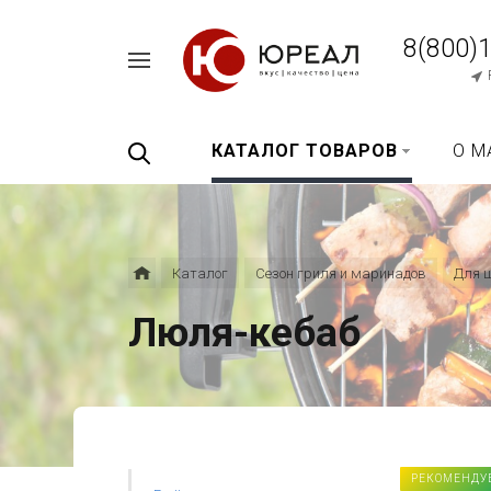
8(800)
Например,
перец
Найти
везде
черный
КАТАЛОГ ТОВАРОВ
О М
Каталог
Сезон гриля и маринадов
Для 
Люля-кебаб
РЕКОМЕНДУ