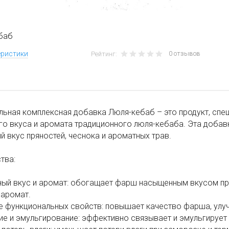
баб
0 отзывов
еристики
Рейтинг:
ьная комплексная добавка Люля-кебаб – это продукт, спе
го вкуса и аромата традиционного люля-кебаба. Эта доба
 вкус пряностей, чеснока и ароматных трав.
тва:
ный вкус и аромат: обогащает фарш насыщенным вкусом пря
 аромат.
е функциональных свойств: повышает качество фарша, улуч
ие и эмульгирование: эффективно связывает и эмульгирует