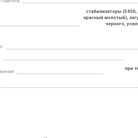
отовитель
стабилизаторы (Е450,
красный молотый), загу
черного, усил
ит
е
при т
анения