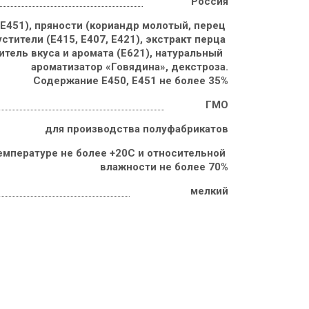
Россия
 Е451), пряности (кориандр молотый, перец 
стители (Е415, Е407, Е421), экстракт перца 
итель вкуса и аромата (Е621), натуральный  
ароматизатор «Говядина», декстроза.

Содержание Е450, Е451 не более 35%
ГМО
для производства полуфабрикатов
емпературе не более +20С и относительной 
влажности не более 70%
мелкий