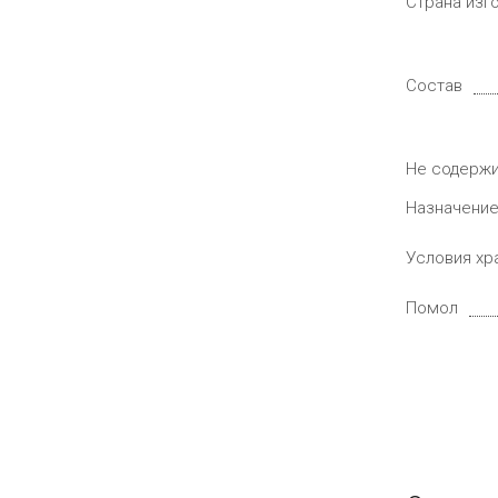
Страна изг
Состав
Не содерж
Назначени
Условия хр
Помол