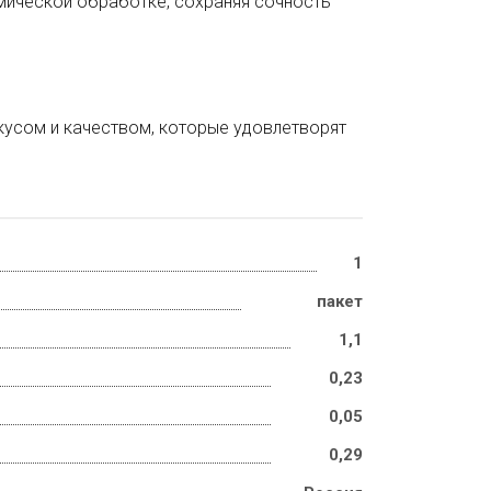
рмической обработке, сохраняя сочность
усом и качеством, которые удовлетворят
1
пакет
1,1
0,23
0,05
0,29