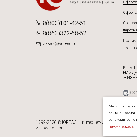
Оферта
Оферта
8(800)101-42-61
Согласи
персон
8(863)322-68-62
Правил
zakaz@yureal.ru
техноло
В НАШ
НАЙДЕ
ЖИЗНЬ
СКА
Мы используем ф
сайте, вы согла
ознакомиться с 
1992-2026 © ЮРЕАЛ — интернет-магазин специй, 
нажмите здесь
.
ингредиентов.