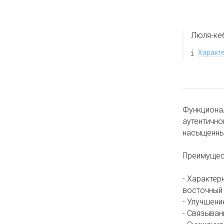
Люля-ке
Характ
Функционал
аутентично
насыщенный
Преимущес
- Характер
восточный
- Улучшени
- Связыван