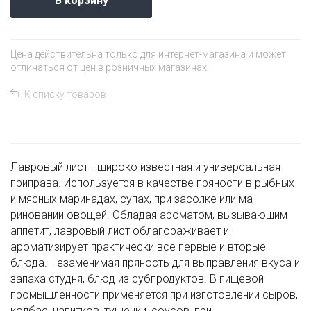
В корзину
Цена действительна только для интернет-магазина и может
отличаться от цен в розничных магазинах.
К списку товаров
Лавровый лист - широко известная и универсальная
приправа. Используется в качестве пряности в рыбных
и мясных маринадах, супах, при засолке или ма-
риновании овощей. Обладая ароматом, вызывающим
аппетит, лавровый лист облагораживает и
ароматизирует практически все первые и вторые
блюда. Незаменимая пряность для выправления вкуса и
запаха студня, блюд из субпродуктов. В пищевой
промышленности применяется при изготовлении сыров,
колбас, напитков, тушенки, соусов, при