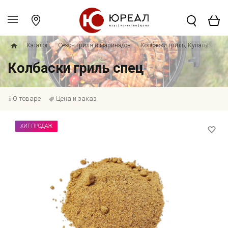
Каталог
Сезон гриля и маринадов
Колбаски гриль, Купаты
Колбаски гриль спец
О товаре
Цена и заказ
ХИТ ПРОДАЖ