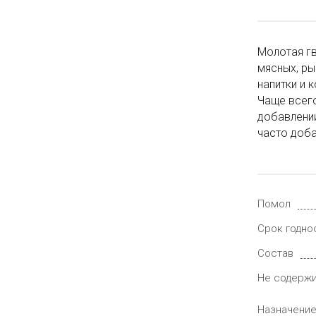
Молотая гв
мясных, ры
напитки и 
Чаще всего
добавлении
часто доба
Помол
Срок годно
Состав
Не содерж
Назначени