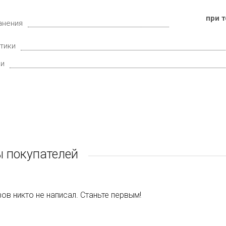
при 
анения
тики
ки
 покупателей
ов никто не написал. Станьте первым!