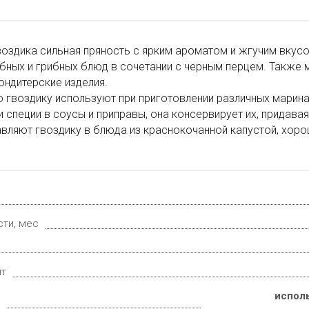
оздика сильная пряность с ярким ароматом и жгучим вкусо
бных и грибных блюд в сочетании с черным перцем. Также
кондитерские изделия.
 гвоздику используют при приготовлении различных марина
 специи в соусы и приправы, она консервирует их, придава
вляют гвоздику в блюда из краснокочанной капустой, хорош
сти, мес
ит
исполь
е