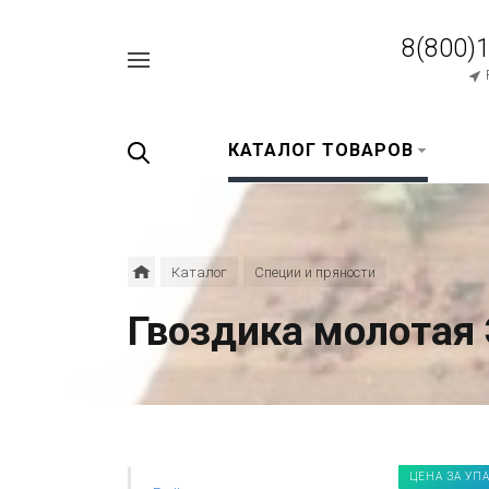
8(800)
Например,
перец
Найти
везде
черный
КАТАЛОГ ТОВАРОВ
Каталог
Специи и пряности
Гвоздика молотая
ЦЕНА ЗА УП