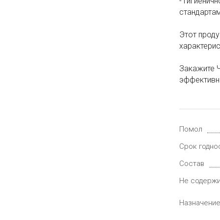
- Гигиенич
стандартам
Этот проду
характерис
Закажите Ч
эффективно
Помол
Срок годно
Состав
Не содерж
Назначени