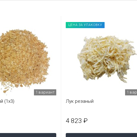
ЦЕНА ЗА УПАКОВКУ
1 вариант
1 ва
й (1х3)
Лук резаный
4 823 ₽