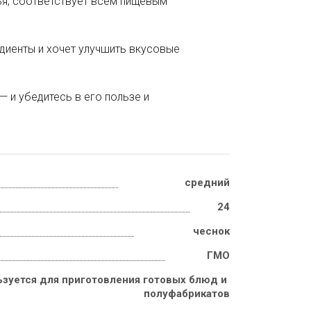
ья, соответствует всем пищевым
едиенты и хочет улучшить вкусовые
 и убедитесь в его пользе и
средний
24
чеснок
ГМО
зуется для приготовления готовых блюд и 
полуфабрикатов