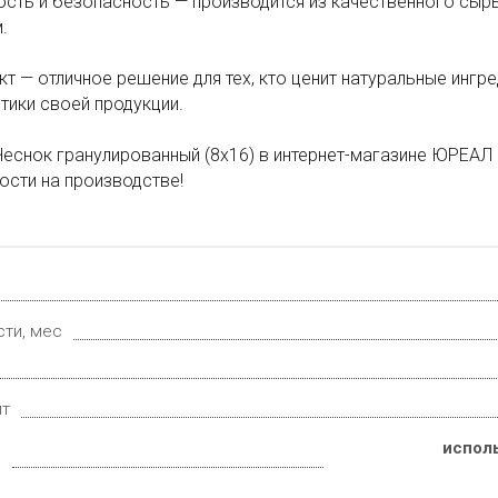
ность и безопасность — производится из качественного сыр
.
кт — отличное решение для тех, кто ценит натуральные ингр
тики своей продукции.
еснок гранулированный (8х16) в интернет-магазине ЮРЕАЛ —
сти на производстве!
сти, мес
ит
исполь
е