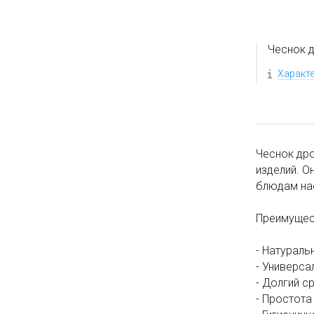
Чеснок д
Характ
Чеснок дро
изделий. О
блюдам на
Преимущес
- Натураль
- Универса
- Долгий с
- Простота