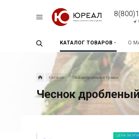
8(800)
Например,
перец
Найти
везде
черный
КАТАЛОГ ТОВАРОВ
О М
Каталог
Овощи сушеные и травы
Чеснок дробленый
ЦЕНА ЗА УП