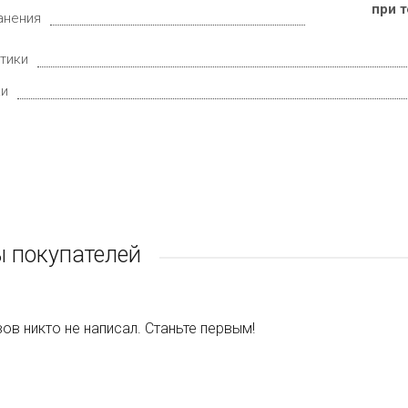
при 
анения
тики
ки
 покупателей
ов никто не написал. Станьте первым!