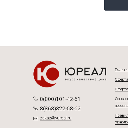
Подробнее
Полити
Оферта
Оферта
8(800)101-42-61
Согласи
персон
8(863)322-68-62
Правил
zakaz@yureal.ru
техноло