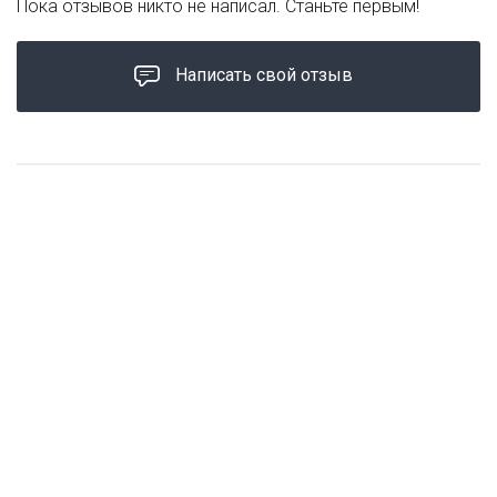
Пока отзывов никто не написал. Станьте первым!
Написать свой отзыв
ЦЕНА ЗА УПАКОВКУ
ХИТ ПРОДАЖ
2 варианта
2 варианта
Сорбат калия
Фреш
от 1 008 ₽
от 1 001 ₽