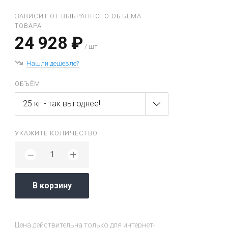
ЗАВИСИТ ОТ ВЫБРАННОГО ОБЪЕМА
ТОВАРА
24 928 ₽
/ шт
Нашли дешевле?
ОБЪЁМ
25 кг - так выгоднее!
УКАЖИТЕ КОЛИЧЕСТВО
+
−
В корзину
Цена действительна только для интернет-