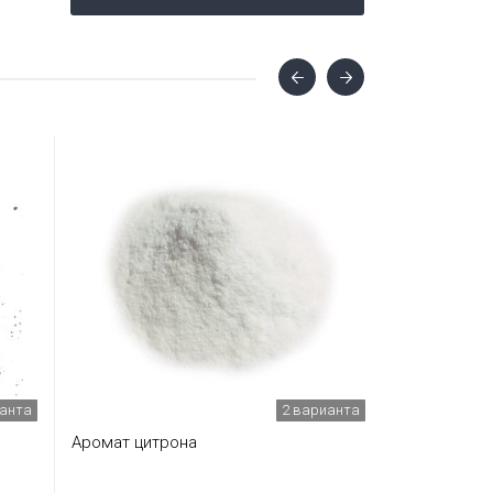
ианта
2 варианта
Аромат цитрона
Аромат печ