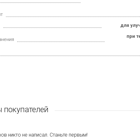
ит
е
для улу
при т
анения
 покупателей
ов никто не написал. Станьте первым!