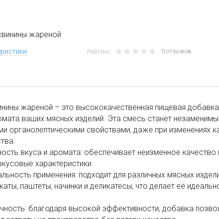
свинины жареной
0 отзывов
еристики
Рейтинг:
нины жареной – это высококачественная пищевая добавка,
омата ваших мясных изделий. Эта смесь станет незаменим
и органолептическими свойствами, даже при изменениях к
тва:
ность вкуса и аромата: обеспечивает неизменное качество
вкусовые характеристики.
альность применения: подходит для различных мясных издели
аты, паштеты, начинки и деликатесы, что делает её идеаль
чность: благодаря высокой эффективности, добавка позво