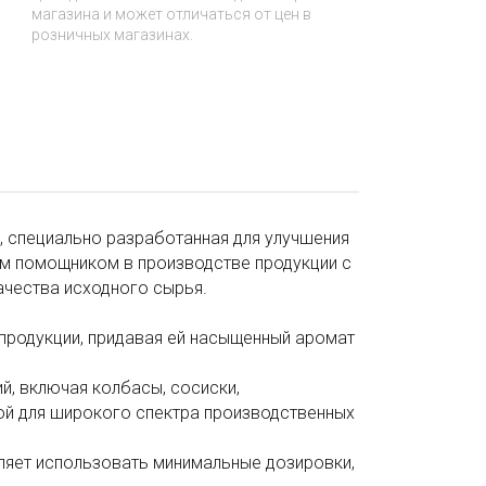
магазина и может отличаться от цен в
розничных магазинах.
 специально разработанная для улучшения
ым помощником в производстве продукции с
ачества исходного сырья.
 продукции, придавая ей насыщенный аромат
й, включая колбасы, сосиски,
ной для широкого спектра производственных
ляет использовать минимальные дозировки,