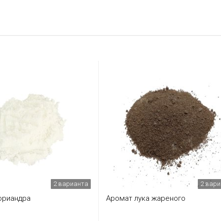
2 варианта
2 вар
ориандра
Аромат лука жареного