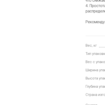
что снижае
4. Простот
распределе
Рекомендуе
Вес, кг
Тип упаков
Вес с упако
Ширина упа
Высота упа
Глубина упа
Страна изг