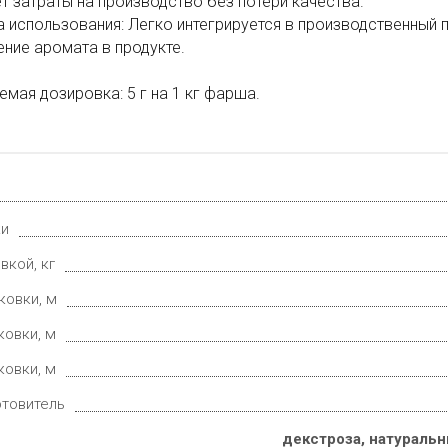
т затраты на производство без потери качества.
а использования: Легко интегрируется в производственный
ние аромата в продукте.
мая дозировка: 5 г на 1 кг фарша.
ки
вкой, кг
ковки, м
ковки, м
ковки, м
отовитель
декстроза, натуральн