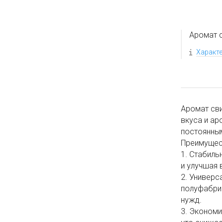
Аромат 
Характ
Аромат сви
вкуса и ар
постоянным
Преимущес
1. Стабиль
и улучшая 
2. Универс
полуфабрик
нужд.
3. Экономи