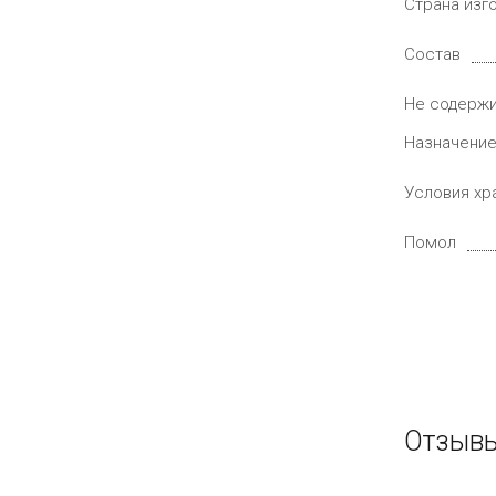
Страна изг
Состав
Не содерж
Назначени
Условия хр
Помол
Отзывы