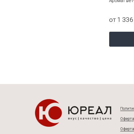
Аромат копчения
Аромат вет
от 735 ₽
от 1 336
Подробнее
Полити
Оферта
Оферта