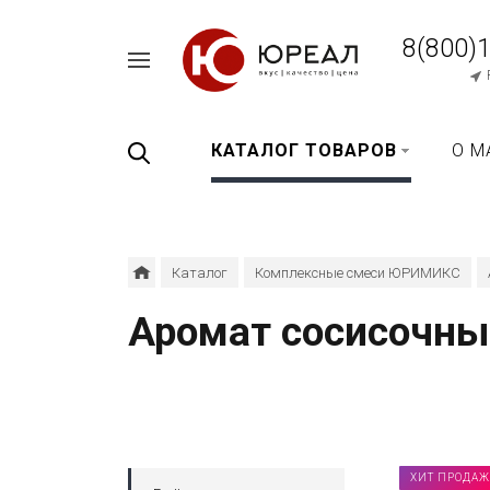
8(800)
Например,
перец
Найти
везде
черный
КАТАЛОГ ТОВАРОВ
О М
Каталог
Комплексные смеси ЮРИМИКС
Аромат сосисочн
ХИТ ПРОДАЖ