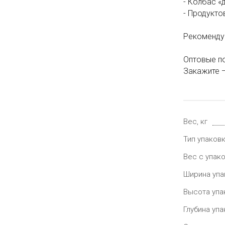
- Колбас «
- Продукто
Рекомендуе
Оптовые по
Закажите —
Вес, кг
Тип упаков
Вес с упако
Ширина упа
Высота упа
Глубина упа