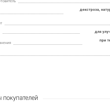
отовитель
декстроза, нат
ит
е
для улу
при т
анения
 покупателей