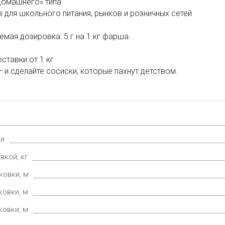
домашнего» типа
в для школьного питания, рынков и розничных сетей
мая дозировка: 5 г на 1 кг фарша.
ставки от 1 кг
 и сделайте сосиски, которые пахнут детством.
ки
вкой, кг
ковки, м
ковки, м
ковки, м