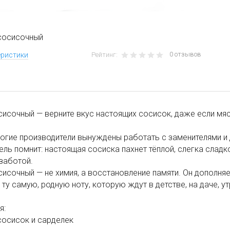
сосисочный
0 отзывов
еристики
Рейтинг:
исочный — верните вкус настоящих сосисок, даже если мяс
огие производители вынуждены работать с заменителями и
ель помнит: настоящая сосиска пахнет тёплой, слегка слад
заботой.
исочный — не химия, а восстановление памяти. Он дополняет
ту самую, родную ноту, которую ждут в детстве, на даче, у
я:
сосисок и сарделек