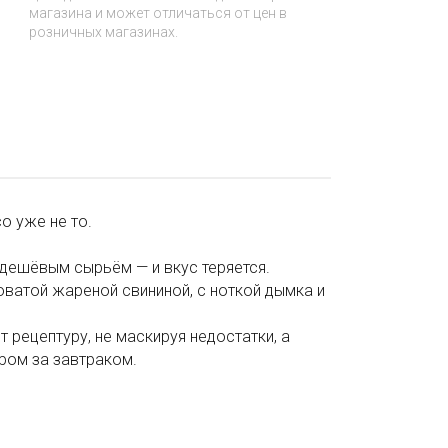
магазина и может отличаться от цен в
розничных магазинах.
о уже не то.
 дешёвым сырьём — и вкус теряется.
коватой жареной свининой, с ноткой дымка и
 рецептуру, не маскируя недостатки, а
тром за завтраком.