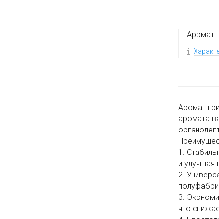
Аромат 
Характ
Аромат гри
аромата в
органолепт
Преимущес
1. Стабиль
и улучшая 
2. Универс
полуфабрик
3. Экономи
что снижае