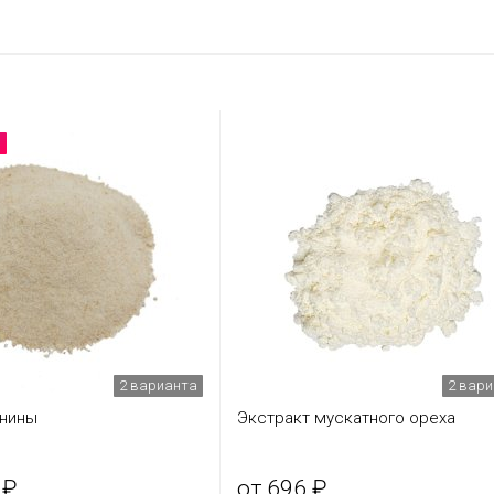
2 варианта
2 вар
инины
Экстракт мускатного ореха
 ₽
от 696 ₽