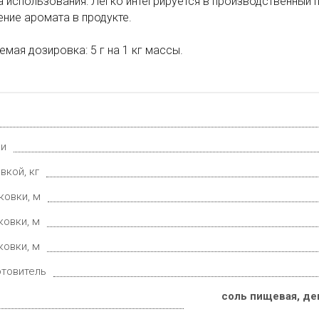
а использования: Легко интегрируется в производственный
ние аромата в продукте.
мая дозировка: 5 г на 1 кг массы.
ки
вкой, кг
ковки, м
ковки, м
ковки, м
отовитель
соль пищевая, де