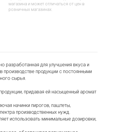
магазина и может отличаться от цен в
розничных магазинах.
но разработанная для улучшения вкуса и
в производстве продукции с постоянными
ного сырья.
 продукции, придавая ей насыщенный аромат
лючая начинки пирогов, паштеты,
спектра производственных нужд.
ляет использовать минимальные дозировки,