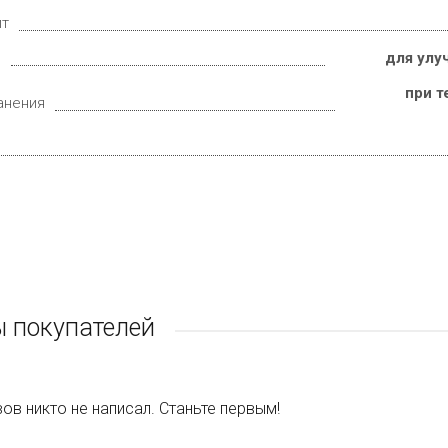
ит
е
для улу
при т
анения
 покупателей
ов никто не написал. Станьте первым!