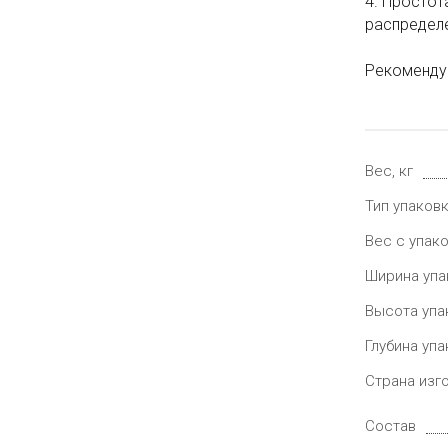
4. Простот
распределе
Рекомендуе
Вес, кг
Тип упаков
Вес с упако
Ширина упа
Высота упа
Глубина упа
Страна изг
Состав