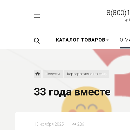
8(800)
Например,
перец
Найти
везде
черный
КАТАЛОГ ТОВАРОВ
О М
Новости
Корпоративная жизнь
33 года вместе
13 ноября 2025
286