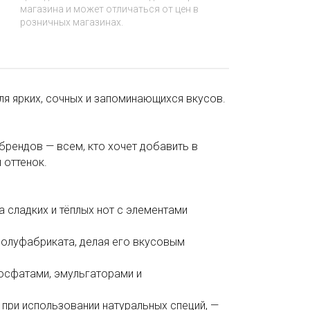
магазина и может отличаться от цен в
розничных магазинах.
 ярких, сочных и запоминающихся вкусов.
брендов — всем, кто хочет добавить в
 оттенок.
 сладких и тёплых нот с элементами
 полуфабриката, делая его вкусовым
осфатами, эмульгаторами и
к при использовании натуральных специй, —