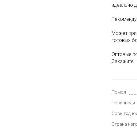
идеально 
Рекомендуе
Может прим
готовых б
Оптовые по
Закажите —
Помол
Производит
Срок годно
Страна изг