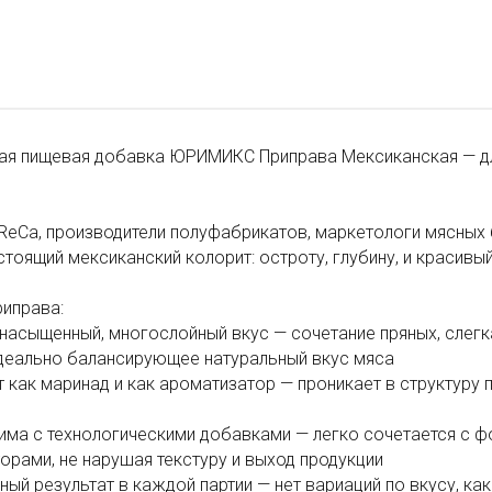
ая пищевая добавка ЮРИМИКС Приправа Мексиканская — для
eCa, производители полуфабрикатов, маркетологи мясных 
стоящий мексиканский колорит: остроту, глубину, и красивый
риправа:
насыщенный, многослойный вкус — сочетание пряных, слегка
идеально балансирующее натуральный вкус мяса
 как маринад и как ароматизатор — проникает в структуру
ма с технологическими добавками — легко сочетается с ф
орами, не нарушая текстуру и выход продукции
ный результат в каждой партии — нет вариаций по вкусу, ка