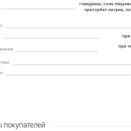
говядины, соль пищева
эриторбат натрия, пе
ит
е
при
при т
анения
тики
ки
 покупателей