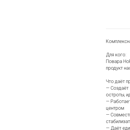
Комплексн
Для кого:
Повара HoR
продукт на
Что даёт п
— Создаёт 
остроты, 
— Работает
центром
— Совмести
стабилизат
— Даёт еди