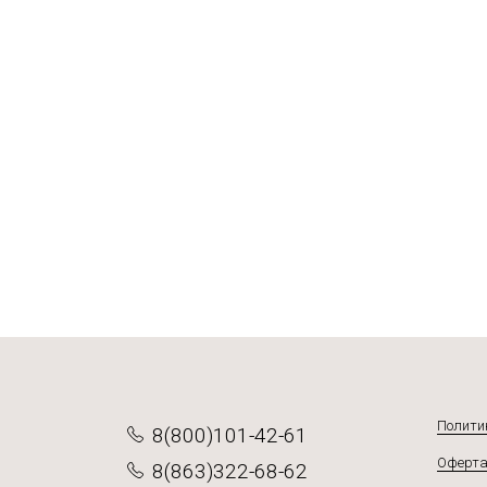
Приправа Х
Итальянс
Смесь Пр
Приправа
3 781 ₽
443 ₽
492 ₽
от 546
Подр
Под
По
Полити
8(800)101-42-61
Оферта
8(863)322-68-62