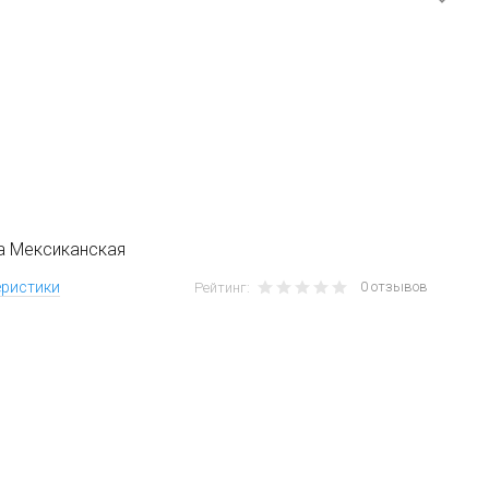
а Мексиканская
0 отзывов
еристики
Рейтинг: