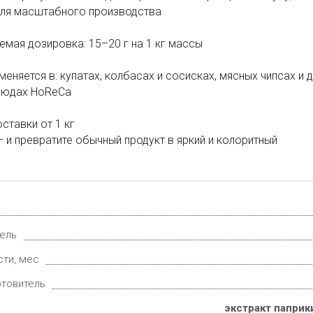
для масштабного производства
мая дозировка: 15–20 г на 1 кг массы
еняется в: купатах, колбасах и сосисках, мясных чипсах и 
людах HoReCa
ставки от 1 кг
 и превратите обычный продукт в яркий и колоритный
ель
сти, мес
отовитель
экстракт паприки