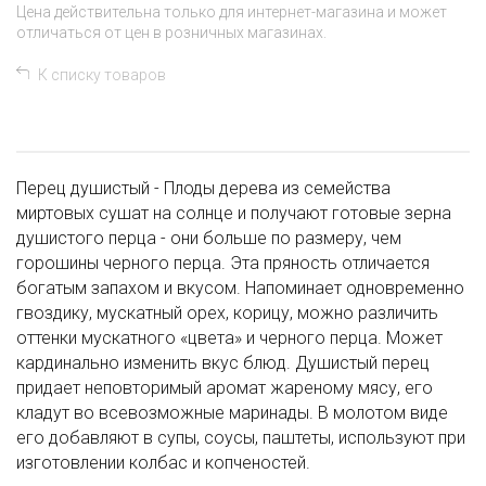
Цена действительна только для интернет-магазина и может
отличаться от цен в розничных магазинах.
К списку товаров
Перец душистый - Плоды дерева из семейства
миртовых сушат на солнце и получают готовые зерна
душистого перца - они больше по размеру, чем
горошины черного перца. Эта пряность отличается
богатым запахом и вкусом. Напоминает одновременно
гвоздику, мускатный орех, корицу, можно различить
оттенки мускатного «цвета» и черного перца. Может
кардинально изменить вкус блюд. Душистый перец
придает неповторимый аромат жареному мясу, его
кладут во всевозможные маринады. В молотом виде
его добавляют в супы, соусы, паштеты, используют при
изготовлении колбас и копченостей.