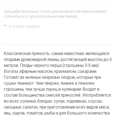
Цена действительна только для интернет-магазина и может
отличаться от цен в розничных магазинах.
К списку товаров
Классическая пряность, самая известная, являющаяся
плодами древовидной лианы, достигающей высоты до 6
метров. Плоды черного перца (горошины 3-5 мм)
богаты эфирным маслом, крахмалом, сахарами.
Готовят из зеленых незрелых плодов, которые при
сушке темнеют. Чем тверже, темнее и тяжелее
горошины, тем лучше перец.в кулинарии: Входит в
состав большинства смесей пряностей. Употребляется
во всех соленых блюдах: супах, подливках, соусах,
овощных салатах, при приготовлении всех видов мяса,
яиц, сыров, томатов, рыбы и для большого количества