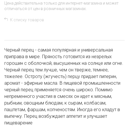
Цена действительна только для интернет-магазина и может
отличаться от цен в розничных магазинах.
К списку товаров
Черный перец - самая популярная и универсальная
приправа в мире. Пряность готовится из незрелых
горошин с оболочкой, высушенных на солнце или огне.
Черный перец тем лучше, чем он тверже, темнее,
тяжелее. Остроту (жгучесть) перцу придает пиперин,
аромат - эфирные масла. В пищевой промышленности
черный перец применяется очень широко. Помимо
непременного участия в смесях он идет к мясным,
рыбным, овощным блюдам, к сырам, колбасам,
паштетам, фаршам, копченостям. Иногда его кладут в
выпечку. Перец возбуждает аппетит и улучшает
пищеварение