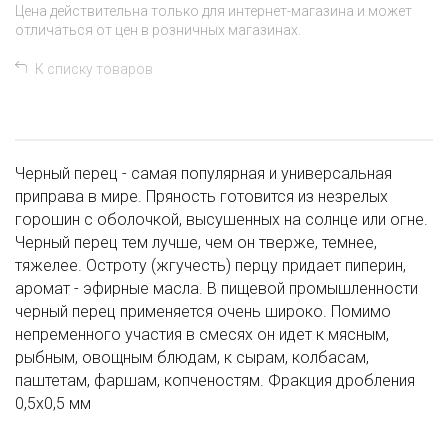
Цена действительна только для интернет-магазина и может
отличаться от цен в розничных магазинах.
К списку товаров
Черный перец - самая популярная и универсальная
приправа в мире. Пряность готовится из незрелых
горошин с оболочкой, высушенных на солнце или огне.
Черный перец тем лучше, чем он тверже, темнее,
тяжелее. Остроту (жгучесть) перцу придает пиперин,
аромат - эфирные масла. В пищевой промышленности
черный перец применяется очень широко. Помимо
непременного участия в смесях он идет к мясным,
рыбным, овощным блюдам, к сырам, колбасам,
паштетам, фаршам, копченостям. Фракция дробления
0,5х0,5 мм