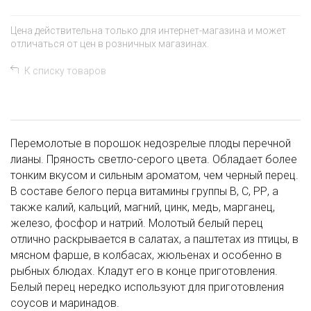
Цена действительна только для интернет-магазина и может
отличаться от цен в розничных магазинах.
К списку товаров
Перемолотые в порошок недозрелые плоды перечной
лианы. Пряность светло-серого цвета. Обладает более
тонким вкусом и сильным ароматом, чем черный перец.
В составе белого перца витамины группы В, С, РР, а
также калий, кальций, магний, цинк, медь, марганец,
железо, фосфор и натрий. Молотый белый перец
отлично раскрывается в салатах, а паштетах из птицы, в
мясном фарше, в колбасах, жюльенах и особенно в
рыбных блюдах. Кладут его в конце приготовления.
Белый перец нередко используют для приготовления
соусов и маринадов.