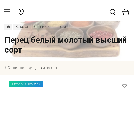
Каталог
Специи и пряности
Перец белый молотый высший
сорт
О товаре
Цена и заказ
ЦЕНА ЗА УПАКОВКУ