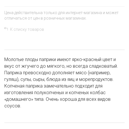
Цена действительна только для интернет-магазина и может
отличаться от цен в розничных магазинах.
К списку товаров
Молотые плоды паприки имеют ярко-красный цвет и
вкус от жгучего до мягкого, но всегда сладковатый.
Паприка превосходно дополняет мясо (например,
гуляш), супы, сыры, блюда из яиц и морепродуктов.
Копченая паприка замечательно подходит для
изготовления полукопченых и копченых колбас
«домашнего» типа. Очень хороша для всех видов
соусов.