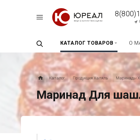
8(800)
Например,
перец
Найти
везде
черный
КАТАЛОГ ТОВАРОВ
О М
Каталог
Продукция Халяль
Маринады Х
Маринад Для шаш