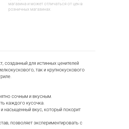
магазина и может отличаться от цен в
розничных магазинах.
, созданный для истинных ценителей
мелкокускового, так и крупнокускового
риле.
оятно сочным и вкусным.
ть каждого кусочка.
 и насыщенный вкус, который покорит
став, позволяет экспериментировать с