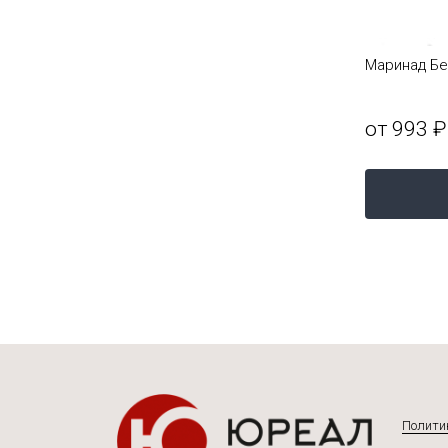
Маринад Бе
от 993 ₽
Полити