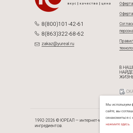
Оферта
Оферта
8(800)101-42-61
Согласи
персон
8(863)322-68-62
Правил
zakaz@yureal.ru
техноло
В НАШ
НАЙДЕ
ЖИЗНЬ
СКА
Мы используем ф
сайте, вы согла
ознакомиться с 
1992-2026 © ЮРЕАЛ — интернет-магазин специй, 
нажмите здесь
.
ингредиентов.