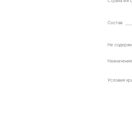
Страна изг
Состав
Не содерж
Назначени
Условия хр