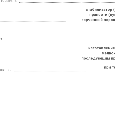
отовитель
стабилизатор (
пряности (лу
горчичный порош
ит
изготовление
е
мелкок
последующим при
при т
анения