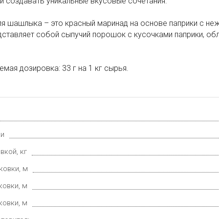
и создавать уникальные вкусовые сочетания.
я шашлыка – это красный маринад на основе паприки с не
дставляет собой сыпучий порошок с кусочками паприки, о
мая дозировка: 33 г на 1 кг сырья.
ки
вкой, кг
ковки, м
ковки, м
ковки, м