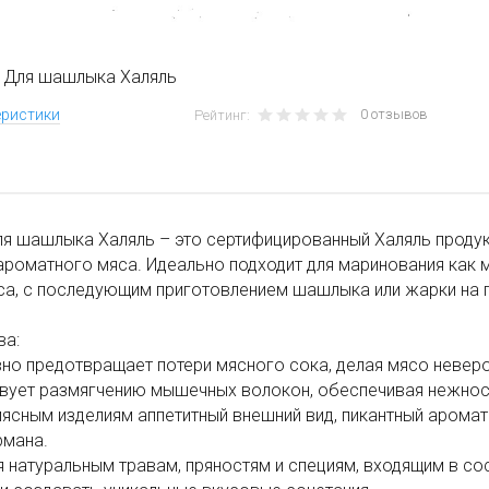
 Для шашлыка Халяль
0 отзывов
еристики
Рейтинг:
я шашлыка Халяль – это сертифицированный Халяль продукт
ароматного мяса. Идеально подходит для маринования как 
а, с последующим приготовлением шашлыка или жарки на г
ва:
но предотвращает потери мясного сока, делая мясо невер
твует размягчению мышечных волокон, обеспечивая нежнос
мясным изделиям аппетитный внешний вид, пикантный аромат
рмана.
я натуральным травам, пряностям и специям, входящим в со