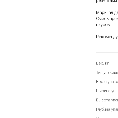
рецептами 
Маринад дл
Смесь пре
вкусом.
Рекомендуе
Вес, кг
Тип упаков
Вес с упако
Ширина упа
Высота упа
Глубина упа