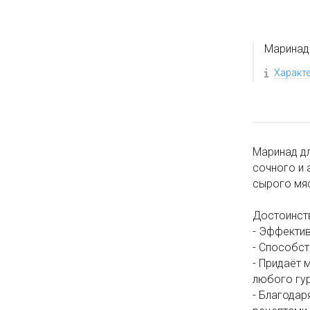
Маринад
Характ
Маринад дл
сочного и 
сырого мяс
Достоинст
- Эффектив
- Способс
- Придаёт 
любого гу
- Благодар