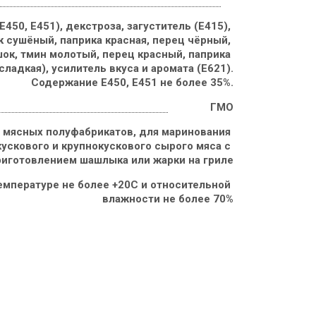
Е450, Е451), декстроза, загуститель (Е415), 
к сушёный, паприка красная, перец чёрный, 
ок, тмин молотый, перец красный, паприка 
сладкая), усилитель вкуса и аромата (Е621).

ГМО
 мясных полуфабрикатов, для маринования 
ускового и крупнокускового сырого мяса с 
готовлением шашлыка или жарки на гриле
емпературе не более +20С и относительной 
влажности не более 70%