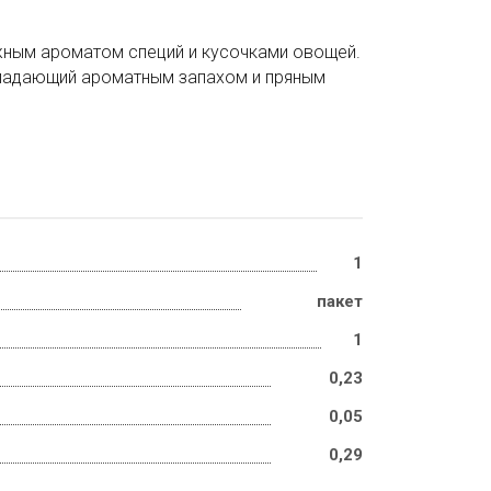
жным ароматом специй и кусочками овощей.
бладающий ароматным запахом и пряным
1
пакет
1
0,23
0,05
0,29