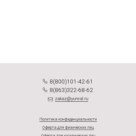
Декор Осенняя
Декор Аякс
Декор Лето
Декор Огонек
от 493 ₽
от 745 ₽
от 1 034 ₽
от 651 ₽
Подробнее
Подробнее
Подробнее
Подробнее
8(800)101-42-61
8(863)322-68-62
zakaz@yureal.ru
Политика конфиденциальности
Оферта для физических лиц
Оферта для юридических лиц