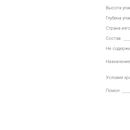
Высота упа
Глубина упа
Страна изг
Состав
Не содерж
Назначени
Условия хр
Помол