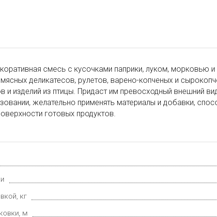
коративная смесь с кусочками паприки, луком, морковью и
мясных деликатесов, рулетов, варено-копченых и сырокоп
в и изделий из птицы. Придаст им превосходный внешний вид
ьзовании, желательно применять материалы и добавки, сп
поверхности готовых продуктов.
ки
вкой, кг
ковки, м