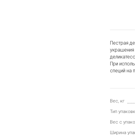
Пестрая де
украшения 
деликатесо
При испол
специй на 
Вес, кг
Тип упаков
Вес с упако
Ширина упа