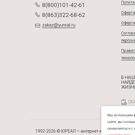
Полити
8(800)101-42-61
Оферта
8(863)322-68-62
Оферта
zakaz@yureal.ru
Согласи
персон
Правил
техноло
В НАШ
НАЙДЕ
ЖИЗНЬ
СКА
Мы используем ф
сайте, вы согла
ознакомиться с 
1992-2026 © ЮРЕАЛ — интернет-магазин специй, 