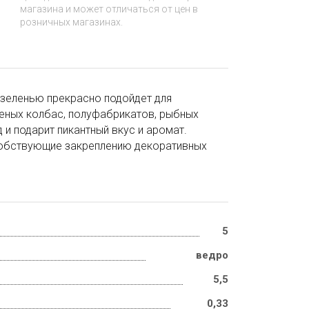
магазина и может отличаться от цен в
розничных магазинах.
 зеленью прекрасно подойдет для
ченых колбас, полуфабрикатов, рыбных
 и подарит пикантный вкус и аромат.
особствующие закреплению декоративных
5
ведро
5,5
0,33