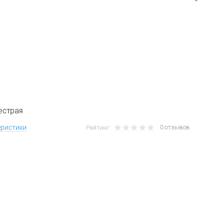
естрая
0 отзывов
еристики
Рейтинг: