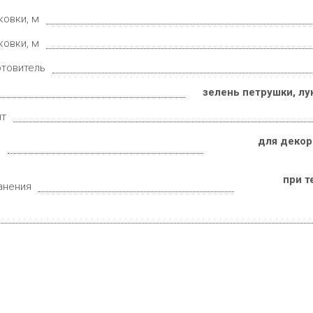
ковки, м
ковки, м
отовитель
зелень петрушки, лук
ит
для декор
е
при т
анения