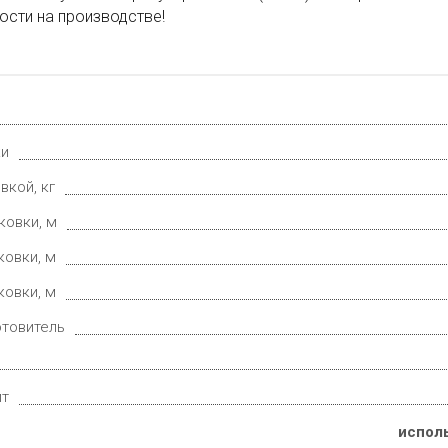
сти на производстве!
ки
вкой, кг
ковки, м
ковки, м
ковки, м
отовитель
ит
исполь
е