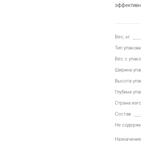
эффективно
Вес, кг
Тип упаков
Вес с упако
Ширина упа
Высота упа
Глубина упа
Страна изг
Состав
Не содерж
Назначени