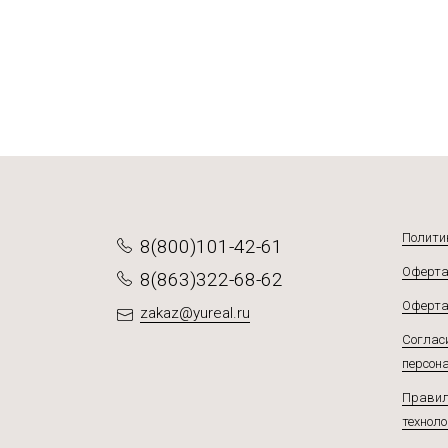
Подро
Полити
8(800)101-42-61
Оферта
8(863)322-68-62
Оферта
zakaz@yureal.ru
Согласи
персон
Правил
техноло