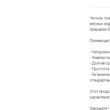
Чеснок гра
мясных изд
придавая 
Преимущес
- Натураль
- Универса
- Долгий с
- Простота
- Гигиенич
стандартам
Этот проду
характерис
Закажите Ч