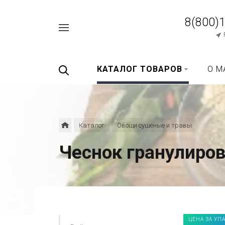
8(800)
Например,
перец
Найти
везде
черный
КАТАЛОГ ТОВАРОВ
О М
Каталог
Овощи сушеные и травы
Чеснок гранулиров
ЦЕНА ЗА УП