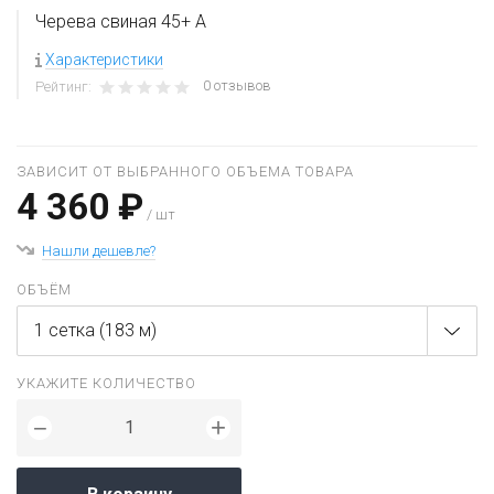
Черева свиная 45+ А
Характеристики
0 отзывов
Рейтинг:
ЗАВИСИТ ОТ ВЫБРАННОГО ОБЪЕМА ТОВАРА
4 360 ₽
/ шт
Нашли дешевле?
ОБЪЁМ
1 сетка (183 м)
УКАЖИТЕ КОЛИЧЕСТВО
+
−