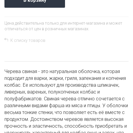
В корзину
Цена действительна только для интернет-магазина и может
отличаться от цен в розничных магазинах.
К списку товаров
Черева свиная - это натуральная оболочка, которая
подходит для варки, жарки, гриля, запекания и копчения
колбас. Ее используют для производства шпикачек,
ливерных, вареных, полукопченых колбас и
полуфабрикатов. Свиная черева отлично сочетается с
различными видами фарша из мяса и птицы. У оболочки
весьма тонкие стенки, что позволяет есть её вместе с
продуктом. Достоинством черевов является высокая
прочность и эластичность, способность приобретать и
удерживать характерный для колбас вкус и запах, что