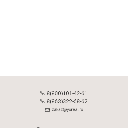
3 варианта
1 вариант
1 вариант
Черева говяжья 43/46 АВ
Черева говяжья 46+ АВ
Черева свиная 32/34 А
1 212 ₽
4 172 ₽
от 2 191 ₽
Подробнее
Подробнее
Подробнее
8(800)101-42-61
8(863)322-68-62
zakaz@yureal.ru