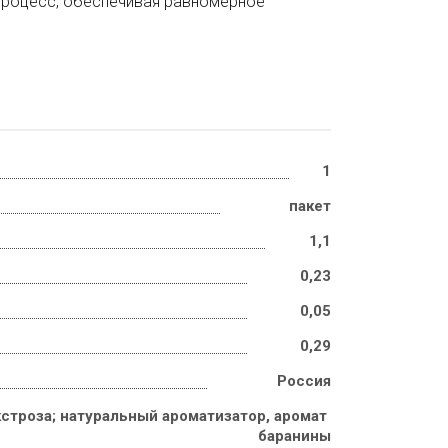
 процесс, обеспечивая равномерное
1
пакет
1,1
0,23
0,05
0,29
Россия
строза; натуральный ароматизатор, аромат 
баранины