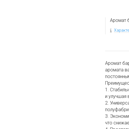
Аромат 
Характ
Аромат бар
аромата ва
постоянным
Преимущес
1. Стабиль
и улучшая 
2. Универс
полуфабрик
3. Экономи
что снижае