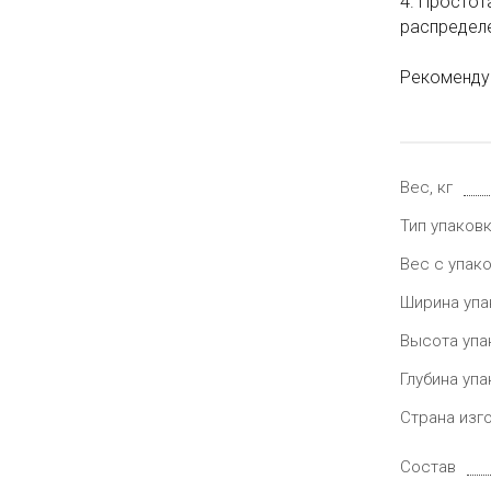
4. Простот
распределе
Рекомендуе
Вес, кг
Тип упаков
Вес с упако
Ширина упа
Высота упа
Глубина упа
Страна изг
Состав