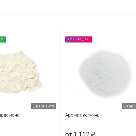
ЕМ
ХИТ ПРОДАЖ
2 варианта
2 вар
ардамона
Аромат ветчины
от 1 112 ₽