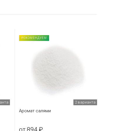
РЕКОМЕНДУЕМ
ианта
2 варианта
Аромат салями
от 894 ₽