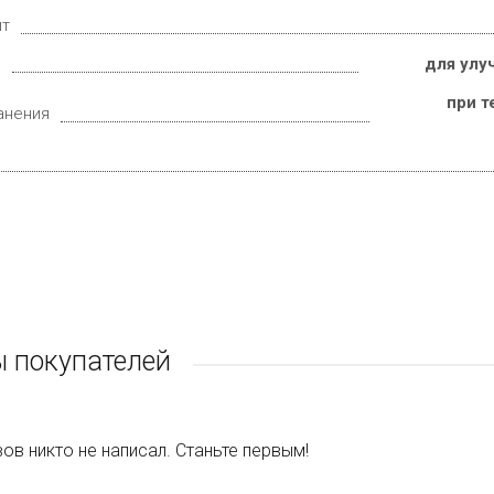
ит
е
для улу
при т
анения
 покупателей
ов никто не написал. Станьте первым!