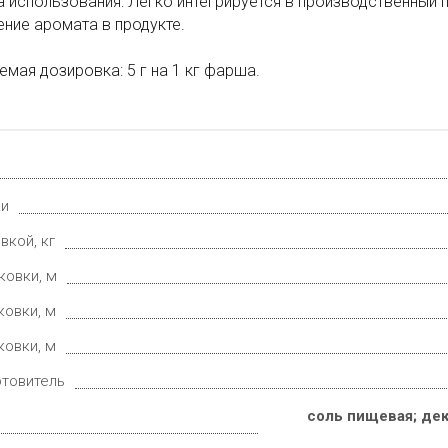
а использования: Легко интегрируется в производственный
ние аромата в продукте.
мая дозировка: 5 г на 1 кг фарша.
ки
вкой, кг
ковки, м
ковки, м
ковки, м
отовитель
соль пищевая; дек