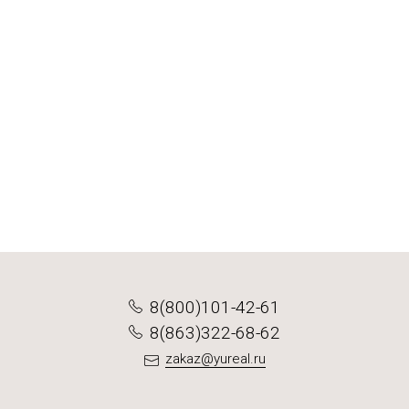
2 варианта
2 варианта
2 варианта
2 варианта
Русская
Казачья
Ливерная
Ганноверская
от 635 ₽
от 688 ₽
от 707 ₽
от 649 ₽
Подробнее
Подробнее
Подробнее
Подробнее
8(800)101-42-61
8(863)322-68-62
zakaz@yureal.ru