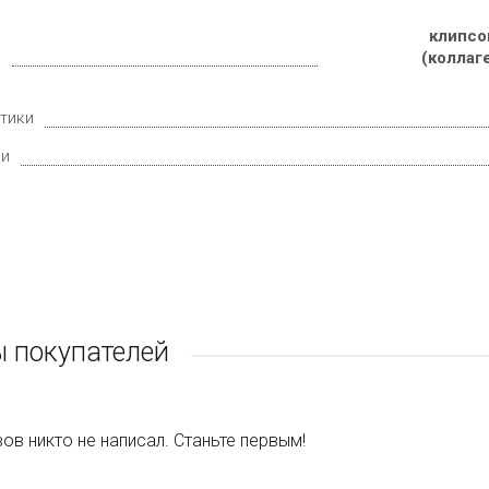
клипсо
е
(коллаг
тики
ки
 покупателей
ов никто не написал. Станьте первым!