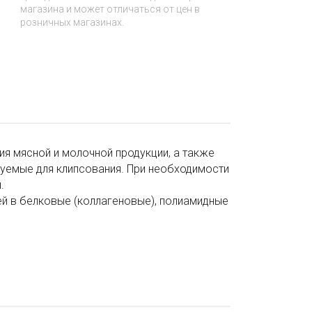
магазина и может отличаться от цен в
розничных магазинах.
я мясной и молочной продукции, а также
зуемые для клипсования. При необходимости
.
ей в белковые (коллагеновые), полиамидные