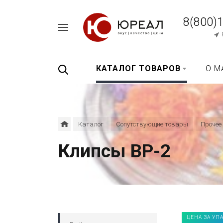
8(800)
Например,
перец
Найти
везде
черный
КАТАЛОГ ТОВАРОВ
О М
Каталог
Сопутствующие товары
Прочее
Клипсы ВР-2
ЦЕНА ЗА УП